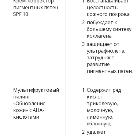
Крем-корректор
Восстанавливает
пигментных пятен
целостность
SPF 10
кожного покрова;
побуждает к
большему синтезу
коллагена;
защищает от
ультрафиолета,
затрудняет
развитие
пигментных пятен.
Мультифруктовый
Содержит ряд
пилинг
кислот:
«Обновление
триколевую,
кожи» с AHA-
молочную,
кислотами
лимонную,
яблочную;
удаляет