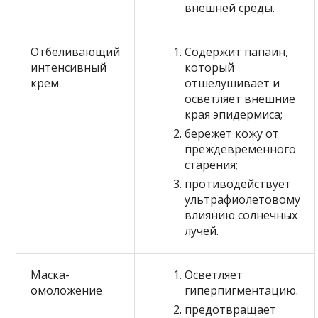
внешней среды.
Отбеливающий
Содержит папаин,
интенсивный
который
крем
отшелушивает и
осветляет внешние
края эпидермиса;
бережет кожу от
преждевременного
старения;
противодействует
ультрафиолетовому
влиянию солнечных
лучей.
Маска-
Осветляет
омоложение
гиперпигментацию.
предотвращает