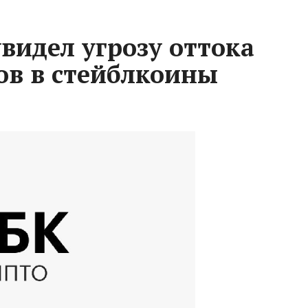
увидел угрозу оттока
дов в стейблкоины