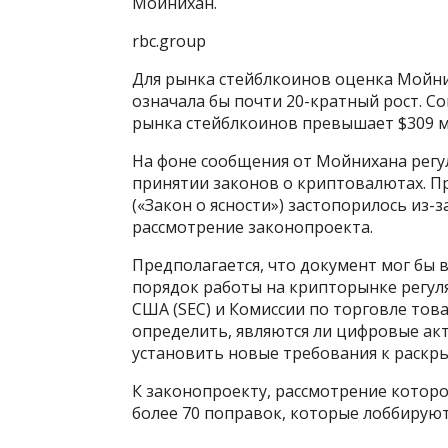
Мойнихан.
rbc.group
Для рынка стейблкоинов оценка Мойни
означала бы почти 20-кратный рост. Сог
рынка стейблкоинов превышает $309 м
На фоне сообщения от Мойнихана регул
принятии законов о криптовалютах. Пр
(«Закон о ясности») застопорилось из-
рассмотрение законопроекта.
Предполагается, что документ мог бы 
порядок работы на крипторынке регул
США (SEC) и Комиссии по торговле тов
определить, являются ли цифровые ак
установить новые требования к раск
К законопроекту, рассмотрение котор
более 70 поправок, которые лоббируют