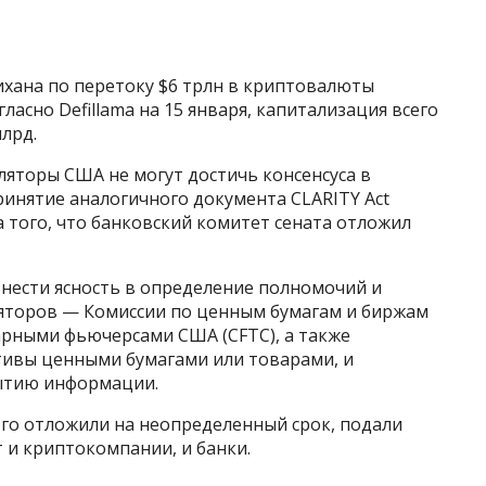
хана по перетоку $6 трлн в криптовалюты
ласно Defillama на 15 января, капитализация всего
лрд.
яторы США не могут достичь консенсуса в
инятие аналогичного документа CLARITY Act
за того, что банковский комитет сената отложил
внести ясность в определение полномочий и
яторов — Комиссии по ценным бумагам и биржам
арными фьючерсами США (CFTC), а также
тивы ценными бумагами или товарами, и
рытию информации.
ого отложили на неопределенный срок, подали
 и криптокомпании, и банки.