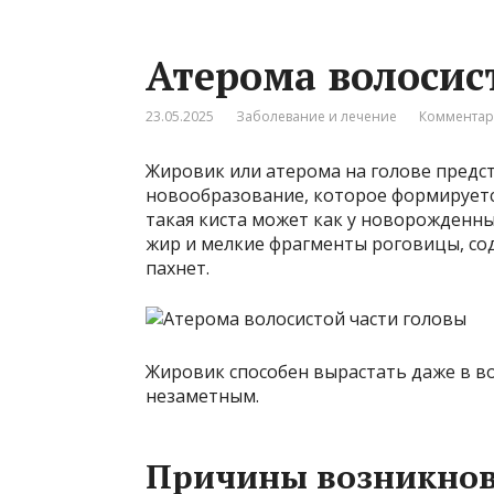
Атерома волосис
23.05.2025
Заболевание и лечение
Комментар
Жировик или атерома на голове предс
новообразование, которое формируется
такая киста может как у новорожденны
жир и мелкие фрагменты роговицы, со
пахнет.
Жировик способен вырастать даже в во
незаметным.
Причины возникно