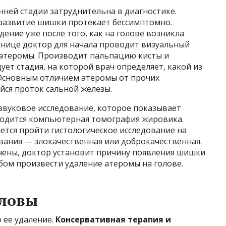
нней стадии затруднительна в диагностике.
 развитие шишки протекает бессимптомно.
ние уже после того, как на голове возникла
ьнице доктор для начала проводит визуальный
 атеромы. Производит пальпацию кисты и
ет стадия, на которой врач определяет, какой из
 Основным отличием атеромы от прочих
ся проток сальной железы.
звуковое исследование, которое показывает
водится компьютерная томография жировика.
ется пройти гистологическое исследование на
ания — злокачественная или доброкачественная.
учены, доктор установит причину появления шишки
обом произвести удаление атеромы на голове.
оловы
 ее удаление.
Консервативная терапия и