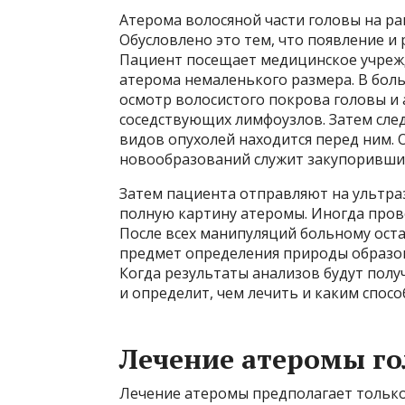
Атерома волосяной части головы на ра
Обусловлено это тем, что появление и
Пациент посещает медицинское учрежде
атерома немаленького размера. В бол
осмотр волосистого покрова головы и
соседствующих лимфоузлов. Затем следу
видов опухолей находится перед ним.
новообразований служит закупоривший
Затем пациента отправляют на ультра
полную картину атеромы. Иногда про
После всех манипуляций больному оста
предмет определения природы образов
Когда результаты анализов будут пол
и определит, чем лечить и каким спос
Лечение атеромы г
Лечение атеромы предполагает только