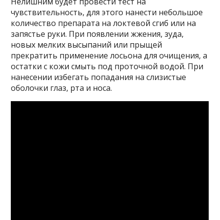
Нелишним будет провести тест на
чувствительность, для этого нанести небольшое
количество препарата на локтевой сгиб или на
запястье руки. При появлении жжения, зуда,
новых мелких высыпаний или прыщей
прекратить применение лосьона для очищения, а
остатки с кожи смыть под проточной водой. При
нанесении избегать попадания на слизистые
оболочки глаз, рта и носа.