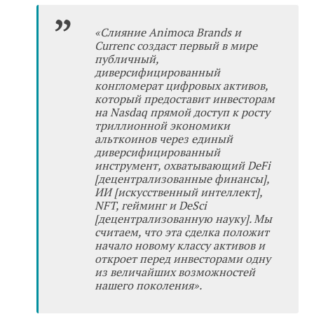
«
Слияние Animoca Brands и
Currenc создаст первый в мире
публичный,
диверсифицированный
конгломерат цифровых активов,
который предоставит инвесторам
на Nasdaq прямой доступ к росту
триллионной экономики
альткоинов через единый
диверсифицированный
инструмент, охватывающий DeFi
[децентрализованные финансы],
ИИ [искусственный интеллект],
NFT, гейминг и DeSci
[децентрализованную науку]. Мы
считаем, что эта сделка положит
начало новому классу активов и
откроет перед инвесторами одну
из величайших возможностей
нашего поколения
»
.