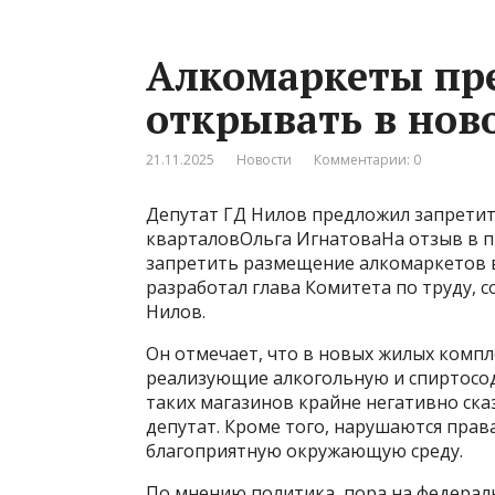
Алкомаркеты пр
открывать в нов
21.11.2025
Новости
Комментарии: 0
Депутат ГД Нилов предложил запретит
кварталовОльга ИгнатоваНа отзыв в 
запретить размещение алкомаркетов 
разработал глава Комитета по труду, 
Нилов.
Он отмечает, что в новых жилых компл
реализующие алкогольную и спиртосо
таких магазинов крайне негативно ска
депутат. Кроме того, нарушаются пра
благоприятную окружающую среду.
По мнению политика, пора на федерал