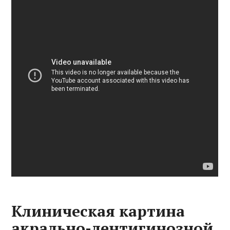
Клиническая картина
акрально-лентигинозной