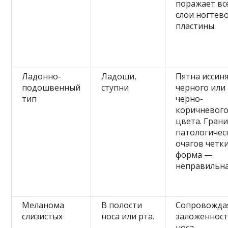
поражает вс
слои ногтев
пластины.
Ладонно-
Ладоши,
Пятна иссиня
подошвенный
ступни
черного или
тип
черно-
коричневог
цвета. Гран
патологичес
очагов четки
форма —
неправильна
Меланома
В полости
Сопровожда
слизистых
носа или рта.
заложеннос
носа,