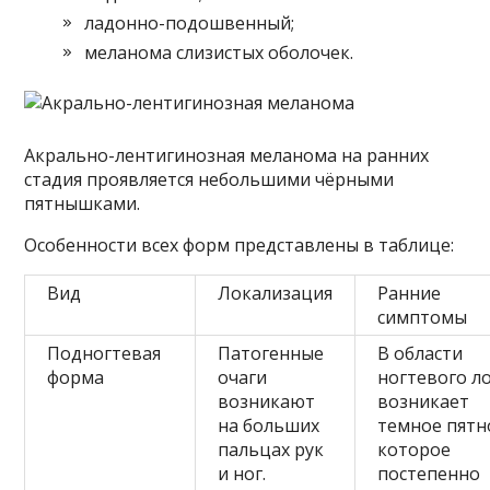
ладонно-подошвенный;
меланома слизистых оболочек.
Акрально-лентигинозная меланома на ранних
стадия проявляется небольшими чёрными
пятнышками.
Особенности всех форм представлены в таблице:
Вид
Локализация
Ранние
симптомы
Подногтевая
Патогенные
В области
форма
очаги
ногтевого л
возникают
возникает
на больших
темное пятн
пальцах рук
которое
и ног.
постепенно