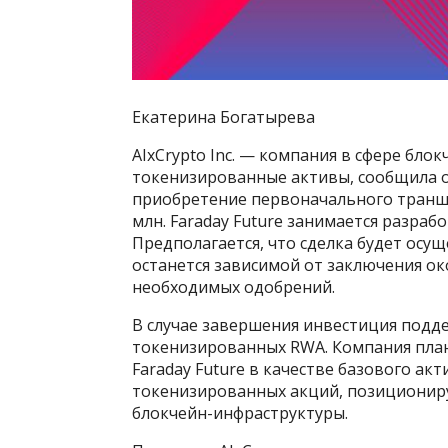
Екатерина Богатырева
AIxCrypto Inc. — компания в сфере бл
токенизированные активы, сообщила о
приобретение первоначального транша
млн. Faraday Future занимается разра
Предполагается, что сделка будет осу
останется зависимой от заключения о
необходимых одобрений.
В случае завершения инвестиция подде
токенизированных RWA. Компания пла
Faraday Future в качестве базового акт
токенизированных акций, позициониру
блокчейн-инфраструктуры.