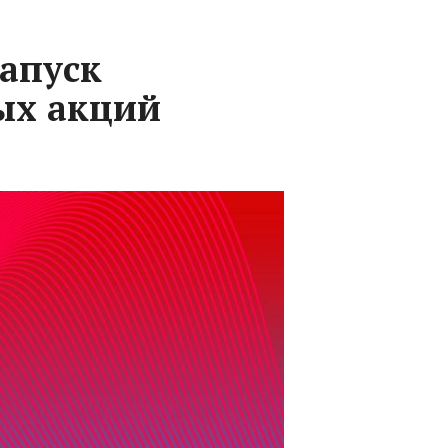
запуск
ых акций