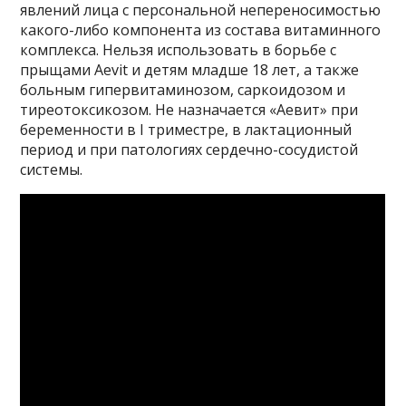
явлений лица с персональной непереносимостью
какого-либо компонента из состава витаминного
комплекса. Нельзя использовать в борьбе с
прыщами Aevit и детям младше 18 лет, а также
больным гипервитаминозом, саркоидозом и
тиреотоксикозом. Не назначается «Аевит» при
беременности в I триместре, в лактационный
период и при патологиях сердечно-сосудистой
системы.