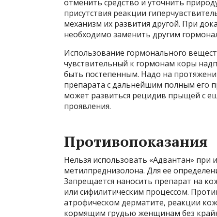
отменить средство и уточнить природ
присутствия реакции гиперчувствитель
механизм их развития другой. При док
необходимо заменить другим гормон
Использование гормонального веществ
чувствительный к гормонам коры надп
быть постепенным. Надо на протяжени
препарата с дальнейшим полным его п
может развиться рецидив прыщей с е
проявления.
Противопоказания
Нельзя использовать «Адвантан» при
метилпреднизолона. Для ее определен
Запрещается наносить препарат на ко
или сифилитическим процессом. Проти
атрофическом дерматите, реакции кож
кормящим грудью женщинам без крайн