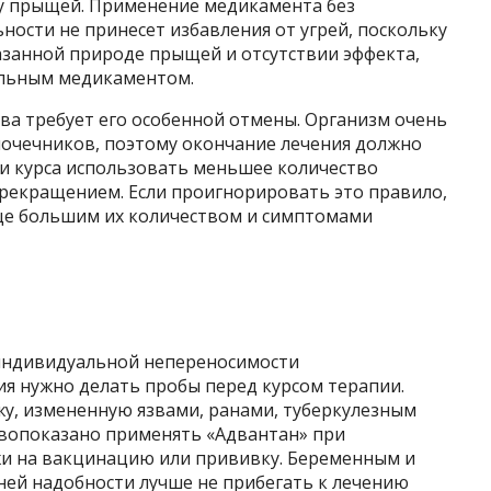
у прыщей. Применение медикамента без
ности не принесет избавления от угрей, поскольку
азанной природе прыщей и отсутствии эффекта,
альным медикаментом.
а требует его особенной отмены. Организм очень
очечников, поэтому окончание лечения должно
и курса использовать меньшее количество
рекращением. Если проигнорировать это правило,
ще большим их количеством и симптомами
 индивидуальной непереносимости
ия нужно делать пробы перед курсом терапии.
жу, измененную язвами, ранами, туберкулезным
вопоказано применять «Адвантан» при
и на вакцинацию или прививку. Беременным и
ей надобности лучше не прибегать к лечению