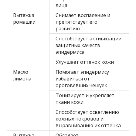
лица
Вытяжка
Снимает воспаление и
ромашки
препятствует его
развитию
Способствует активизации
защитных качеств
эпидермиса
Улучшает оттенок кожи
Масло
Помогает эпидермису
лимона
избавиться от
ороговевших чешуек
Тонизирует и укрепляет
ткани кожи
Способствует осветлению
кожных покровов и
выравниванию их оттенка
Вытяжка
Обладает