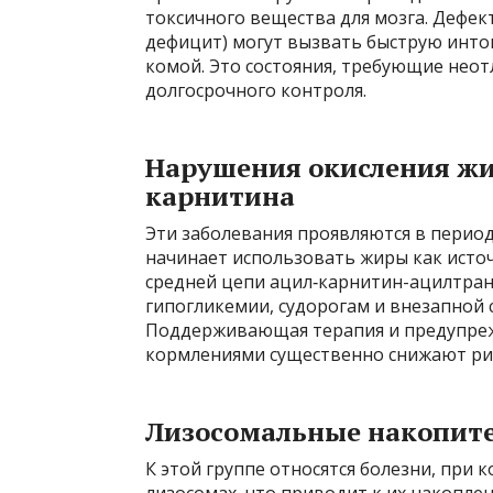
токсичного вещества для мозга. Дефе
дефицит) могут вызвать быструю инток
комой. Это состояния, требующие не
долгосрочного контроля.
Нарушения окисления жи
карнитина
Эти заболевания проявляются в период
начинает использовать жиры как исто
средней цепи ацил‑карни­тин-ацилтра
гипогликемии, судорогам и внезапной 
Поддерживающая терапия и предупре
кормлениями существенно снижают ри
Лизосомальные накопите
К этой группе относятся болезни, при
лизосомах, что приводит к их накопле