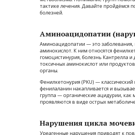
тактике лечения. Давайте пройдёмся п
болезней.
Аминоацидопатии (нару
Аминоацидопатии — это заболевания, 
аминокислот. К ним относятся фенилк
гомоцистинурия, болезнь Кантрелла и 
токсичных аминокислот или продуктов и
органы.
Фенилкетонурия (PKU) — классический
фенилаланин накапливается и вызывает
группа — органические ацидурии, как
проявляются в виде острых метаболиче
Нарушения цикла мочеви
Уреагенные нарушения приводят к по