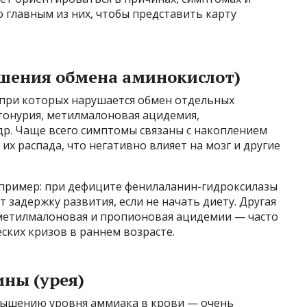
о главным из них, чтобы представить карту
шения обмена аминокислот)
при которых нарушается обмен отдельных
етонурия, метилмалоновая ацидемия,
др. Чаще всего симптомы связаны с накоплением
х распада, что негативно влияет на мозг и другие
 пример: при дефиците фенилаланин-гидроксилазы
 задержку развития, если не начать диету. Другая
 метилмалоновая и пропионовая ацидемии — часто
ских кризов в раннем возрасте.
ны (урея)
вышению уровня аммиака в крови — очень