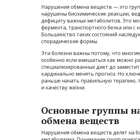
Нарушения обмена веществ — это груп
нарушены биохимические реакции, ве
дефициту важных метаболитов. Это мо
фермента, транспортного белка или с
Большинство таких состояний наследую
спорадические формы.
Эти болезни важны потому, что многие
особенно если вмешаться как можно р
специализированных диет до замести
кардинально менять прогноз. Но ключ
раньше начать правильную терапию, т
и качеству жизни.
Основные группы н
обмена веществ
Нарушения обмена веществ делят на б
метаболизма. Понимание групп помога