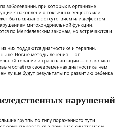
па заболеваний, при которых в организме
дущие к накоплению токсичных веществ или
жет быть связано с отсутствием или дефектом
 нарушением митохондриальной функции.
тся по Mendелевским законам, но встречаются и
 из них поддаются диагностике и терапии,
аньше. Новые методы лечения — от
тельной терапии и трансплантации — позволяют
евым остаётся своевременная диагностика: чем
ем лучше будут результаты по развитию ребёнка
аследственных нарушений
ольшие группы по типу поражённого пути
ет ориентироваться в причинах, симптомах и