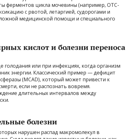
кты ферментов цикла мочевины (например, OTC-
сикацию с рвотой, летаргией, судорогами и
отложной медицинской помощи и специального
рных кислот и болезни переноса
е голодания или при инфекциях, когда организм
чник энергии. Классический пример — дефицит
нсферазы (MCAD), который может привести к
смерти, если не распознать вовремя.
ждение длительных интервалов между
ски.
льные болезни
 которых нарушен распад макромолекул в
нию. Сюда входят такие известные болезни, как