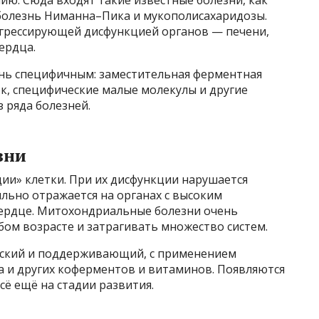
 болезнь Ниманна–Пика и мукополисахаридозы.
огрессирующей дисфункцией органов — печени,
сердца.
ень специфичным: заместительная ферментная
к, специфические малые молекулы и другие
 ряда болезней.
зни
ии» клетки. При их дисфункции нарушается
ильно отражается на органах с высоким
сердце. Митохондриальные болезни очень
бом возрасте и затрагивать множество систем.
еский и поддерживающий, с применением
а и других коферментов и витаминов. Появляются
сё ещё на стадии развития.