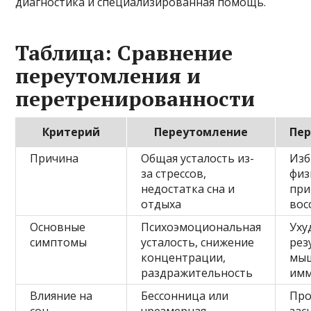
диагностика и специализированная помощь.
Таблица: Сравнение
переутомления и
перетренированности
Критерий
Переутомление
Пер
Причина
Общая усталость из-
Изб
за стрессов,
физ
недостатка сна и
при
отдыха
вос
Основные
Психоэмоциональная
Уху
симптомы
усталость, снижение
рез
концентрации,
мыш
раздражительность
имм
Влияние на
Бессонница или
Про
сон
чрезмерная
зас