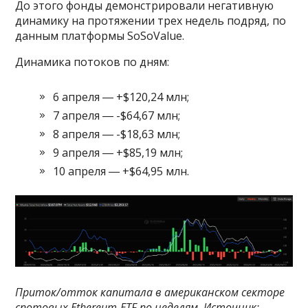
До этого фонды демонстрировали негативную
динамику на протяжении трех недель подряд, по
данным платформы SoSoValue.
Динамика потоков по дням:
6 апреля ― +$120,24 млн;
7 апреля ― -$64,67 млн;
8 апреля ― -$18,63 млн;
9 апреля ― +$85,19 млн;
10 апреля ― +$64,95 млн.
Приток/отток капитала в американском секторе
спотовых Ethereum-ETF по неделям. Источник: